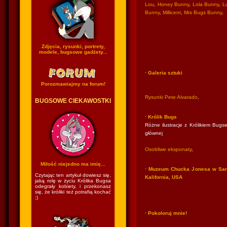
Lou
,
Honey Bunny
,
Lola Bunny
,
Lu
Bunny
,
Millicent
,
Mrs Bugs Bunny
,
Zdjęcia, rysunki, portrety,
modele, bugsowe gadżety...
· Galeria sztuki
Porozmawiajmy na forum!
Rysunki Pete Alvarado
,
BUGSOWE CIEKAWOSTKI
· Królik Bugs
Różne ilustracje z Królikiem Bugse
głównej
Osobliwe eksponaty
,
Miłość niejedno ma imię...
· Muzeum Chucka Jonesa w San
Czytając ten artykuł dowiesz się,
Kalifornia, USA
jaką rolę w życiu Królika Bugsa
odegrały kobiety, i przekonasz
się, że króliki też potrafią kochać
;)
· Pokoloruj mnie!