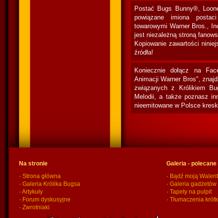
Postać Bugs Bunny®, Loone
powiązane imiona postac
towarowymi Warner Bros., In
jest niezależną stroną fanow
Kopiowanie zawartości niniej
źródła!
Koniecznie dołącz na Fac
Animacji Warner Bros", znaj
związanych z Królikiem Bu
Melodii, a także poznasz in
nieemitowane w Polsce kresk
Na stronie
Galeria - polecane
·
Strona główna
·
Bądź moją Walent
·
Galeria Królika Bugsa
·
Galeria gadżetów
·
Artykuły
·
Tapety na pulpit
·
Forum dyskusyjne
·
Tłumaczenia krót
·
Zwrotniaki