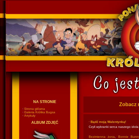
Ponadczasowy Królik Bugs
NA STRONIE
Zobacz 
·
Strona główna
·
Galeria Królika Bugsa
·
Artykuły
· Bądź moją Walentynką!
ALBUM ZDJĘĆ
Czyli wybranki serca naszego idola
Bezimienna żona
,
Bonnie Bunn