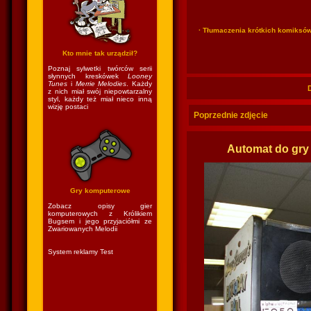
· Tłumaczenia krótkich komiksó
Kto mnie tak urządził?
Poznaj sylwetki twórców serii
słynnych kreskówek
Looney
Tunes
i
Merrie Melodies
. Każdy
z nich miał swój niepowtarzalny
styl, każdy też miał nieco inną
wizję postaci
Poprzednie zdjęcie
Automat do gry
Gry komputerowe
Zobacz opisy gier
komputerowych z Królikiem
Bugsem i jego przyjaciółmi ze
Zwariowanych Melodii
System reklamy Test