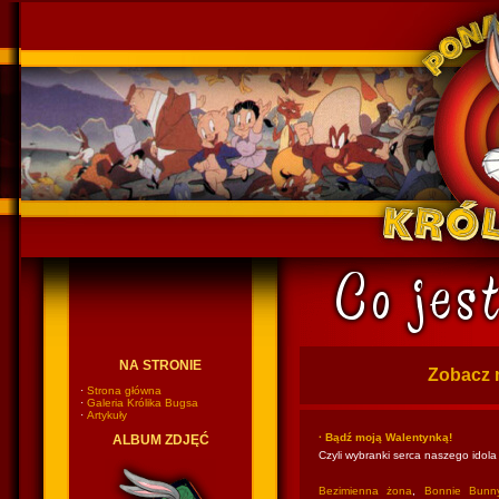
Ponadczasowy Królik Bugs
NA STRONIE
Zobacz 
·
Strona główna
·
Galeria Królika Bugsa
·
Artykuły
· Bądź moją Walentynką!
ALBUM ZDJĘĆ
Czyli wybranki serca naszego idola
Bezimienna żona
,
Bonnie Bunn