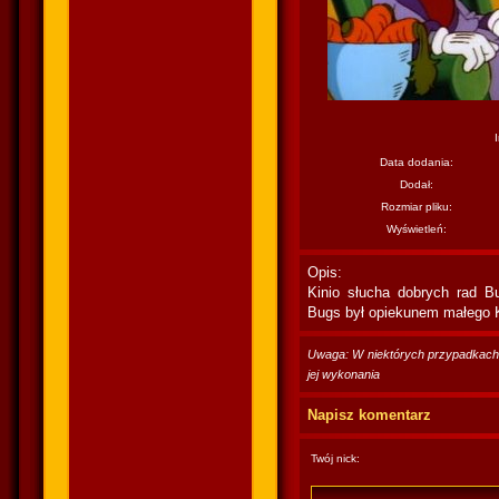
Data dodania:
Dodał:
Rozmiar pliku:
Wyświetleń:
Opis:
Kinio słucha dobrych rad B
Bugs był opiekunem małego K
Uwaga: W niektórych przypadkach po
jej wykonania
Napisz komentarz
Twój nick: