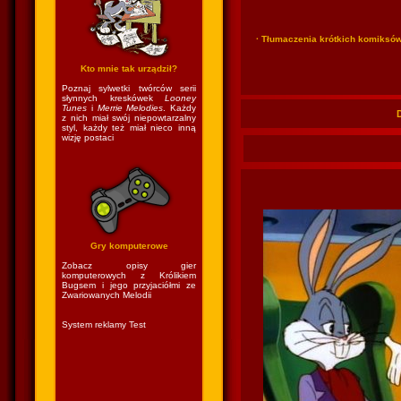
· Tłumaczenia krótkich komiksó
Kto mnie tak urządził?
Poznaj sylwetki twórców serii
słynnych kreskówek
Looney
Tunes
i
Merrie Melodies
. Każdy
z nich miał swój niepowtarzalny
styl, każdy też miał nieco inną
wizję postaci
Gry komputerowe
Zobacz opisy gier
komputerowych z Królikiem
Bugsem i jego przyjaciółmi ze
Zwariowanych Melodii
System reklamy Test