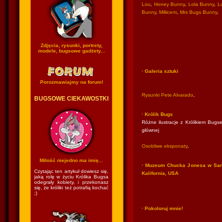
Lou
,
Honey Bunny
,
Lola Bunny
,
Lu
Bunny
,
Millicent
,
Mrs Bugs Bunny
,
Zdjęcia, rysunki, portrety,
modele, bugsowe gadżety...
· Galeria sztuki
Porozmawiajmy na forum!
Rysunki Pete Alvarado
,
BUGSOWE CIEKAWOSTKI
· Królik Bugs
Różne ilustracje z Królikiem Bugse
głównej
Osobliwe eksponaty
,
Miłość niejedno ma imię...
· Muzeum Chucka Jonesa w San
Czytając ten artykuł dowiesz się,
Kalifornia, USA
jaką rolę w życiu Królika Bugsa
odegrały kobiety, i przekonasz
się, że króliki też potrafią kochać
;)
· Pokoloruj mnie!