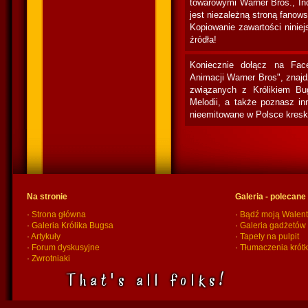
towarowymi Warner Bros., In
jest niezależną stroną fanow
Kopiowanie zawartości niniej
źródła!
Koniecznie dołącz na Fac
Animacji Warner Bros", znaj
związanych z Królikiem Bu
Melodii, a także poznasz in
nieemitowane w Polsce kresk
Na stronie
Galeria - polecane
·
Strona główna
·
Bądź moją Walent
·
Galeria Królika Bugsa
·
Galeria gadżetów
·
Artykuły
·
Tapety na pulpit
·
Forum dyskusyjne
·
Tłumaczenia krót
·
Zwrotniaki