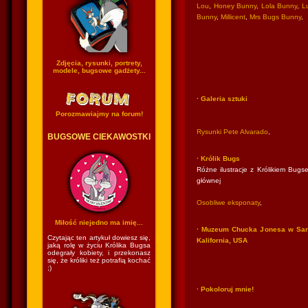
Lou
,
Honey Bunny
,
Lola Bunny
,
Lu
Bunny
,
Millicent
,
Mrs Bugs Bunny
,
Zdjęcia, rysunki, portrety,
modele, bugsowe gadżety...
· Galeria sztuki
Porozmawiajmy na forum!
Rysunki Pete Alvarado
,
BUGSOWE CIEKAWOSTKI
· Królik Bugs
Różne ilustracje z Królikiem Bugse
głównej
Osobliwe eksponaty
,
Miłość niejedno ma imię...
· Muzeum Chucka Jonesa w San
Czytając ten artykuł dowiesz się,
Kalifornia, USA
jaką rolę w życiu Królika Bugsa
odegrały kobiety, i przekonasz
się, że króliki też potrafią kochać
;)
· Pokoloruj mnie!