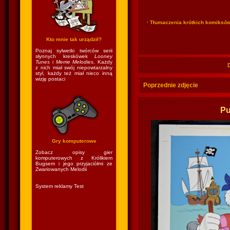
· Tłumaczenia krótkich komiksó
Kto mnie tak urządził?
Poznaj sylwetki twórców serii
słynnych kreskówek
Looney
Tunes
i
Merrie Melodies
. Każdy
z nich miał swój niepowtarzalny
styl, każdy też miał nieco inną
wizję postaci
Poprzednie zdjęcie
Pu
Gry komputerowe
Zobacz opisy gier
komputerowych z Królikiem
Bugsem i jego przyjaciółmi ze
Zwariowanych Melodii
System reklamy Test