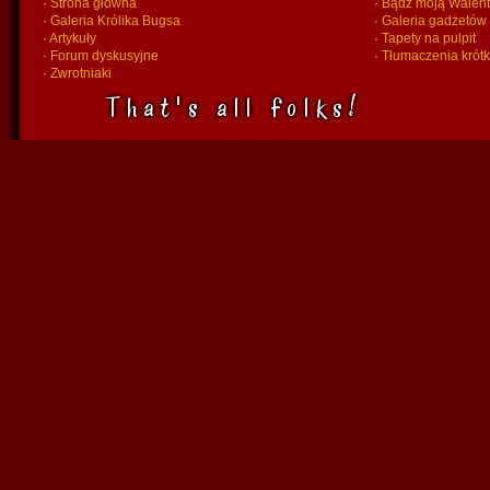
·
Strona główna
·
Bądź moją Walent
·
Galeria Królika Bugsa
·
Galeria gadżetów
·
Artykuły
·
Tapety na pulpit
·
Forum dyskusyjne
·
Tłumaczenia krót
·
Zwrotniaki