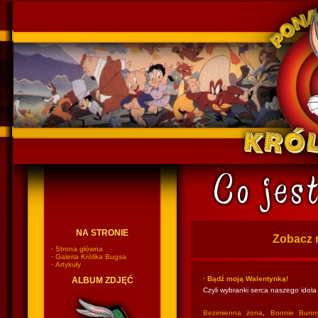
Ponadczasowy Królik Bugs
NA STRONIE
Zobacz 
·
Strona główna
·
Galeria Królika Bugsa
·
Artykuły
· Bądź moją Walentynką!
ALBUM ZDJĘĆ
Czyli wybranki serca naszego idola
Bezimienna żona
,
Bonnie Bunn