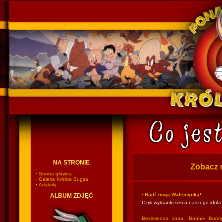
Ponadczasowy Królik Bugs
NA STRONIE
Zobacz 
·
Strona główna
·
Galeria Królika Bugsa
·
Artykuły
· Bądź moją Walentynką!
ALBUM ZDJĘĆ
Czyli wybranki serca naszego idola
Bezimienna żona
,
Bonnie Bunn