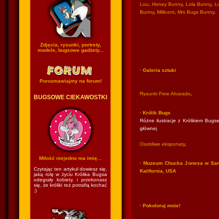
Lou
,
Honey Bunny
,
Lola Bunny
,
Lu
Bunny
,
Millicent
,
Mrs Bugs Bunny
,
Zdjęcia, rysunki, portrety,
modele, bugsowe gadżety...
· Galeria sztuki
Porozmawiajmy na forum!
Rysunki Pete Alvarado
,
BUGSOWE CIEKAWOSTKI
· Królik Bugs
Różne ilustracje z Królikiem Bugse
głównej
Osobliwe eksponaty
,
Miłość niejedno ma imię...
· Muzeum Chucka Jonesa w San
Czytając ten artykuł dowiesz się,
Kalifornia, USA
jaką rolę w życiu Królika Bugsa
odegrały kobiety, i przekonasz
się, że króliki też potrafią kochać
;)
· Pokoloruj mnie!