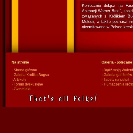
Koniecznie dołącz na Fac
Animacji Warner Bros", znaj
związanych z Królikiem Bu
Melodii, a także poznasz in
nieemitowane w Polsce kresk
Na stronie
Galeria - polecane
·
Strona główna
·
Bądź moją Walent
·
Galeria Królika Bugsa
·
Galeria gadżetów
·
Artykuły
·
Tapety na pulpit
·
Forum dyskusyjne
·
Tłumaczenia krót
·
Zwrotniaki