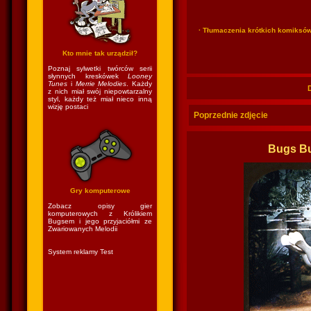
· Tłumaczenia krótkich komiksó
Kto mnie tak urządził?
Poznaj sylwetki twórców serii
słynnych kreskówek
Looney
Tunes
i
Merrie Melodies
. Każdy
z nich miał swój niepowtarzalny
styl, każdy też miał nieco inną
wizję postaci
Poprzednie zdjęcie
Bugs Bu
Gry komputerowe
Zobacz opisy gier
komputerowych z Królikiem
Bugsem i jego przyjaciółmi ze
Zwariowanych Melodii
System reklamy Test