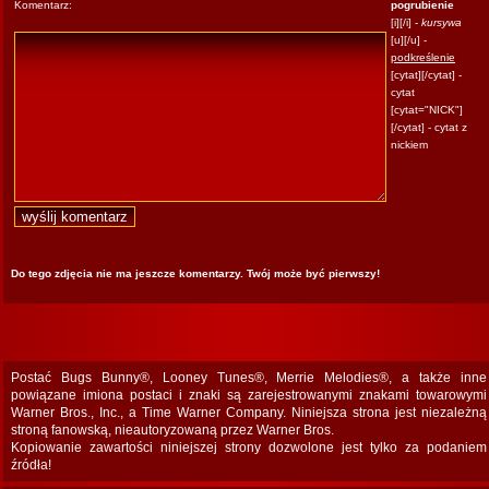
Komentarz:
pogrubienie
[i][/i] -
kursywa
[u][/u] -
podkreślenie
[cytat][/cytat] -
cytat
[cytat="NICK"]
[/cytat] - cytat z
nickiem
Do tego zdjęcia nie ma jeszcze komentarzy. Twój może być pierwszy!
Postać Bugs Bunny®, Looney Tunes®, Merrie Melodies®, a także inne
powiązane imiona postaci i znaki są zarejestrowanymi znakami towarowymi
Warner Bros., Inc., a Time Warner Company. Niniejsza strona jest niezależną
stroną fanowską, nieautoryzowaną przez Warner Bros.
Kopiowanie zawartości niniejszej strony dozwolone jest tylko za podaniem
źródła!