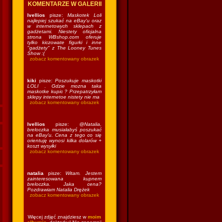
KOMENTARZE W GALERII
Ivellios
pisze:
Maskotek Loli
najlepiej szukać na eBay'u oraz
w internetowych sklepach z
gadżetami. Niestety oficjalna
strona WBshop.com oferuje
tylko kiczowate figurki i inne
"gadżety" z The Looney Tunes
Show :(
zobacz komentowany obrazek
kiki
pisze:
Poszukuje maskotki
LOLI . Gdzie mozna taka
maskotke kupic ? Przepatrzyłam
sklepy internetoe nistety nie ma
zobacz komentowany obrazek
Ivellios
pisze:
@Natalia,
breloczka musiałabyś poszukać
na eBay'u. Cena z tego co się
orientuję wynosi kilka dolarów +
koszt wysyłki
zobacz komentowany obrazek
natalia
pisze:
Witam. Jestem
zainteresowana kupnem
breloczka. Jaka cena?
Pozdrawiam Natalia Drężek
zobacz komentowany obrazek
Więcej zdjęć znajdziesz w
moim