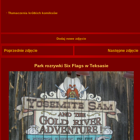
· Tłumaczenia krótkich komiksów
Dodaj nowe zdjęcie
Poprzednie zdjęcie
Następne zdjęcie
Park rozrywki Six Flags w Teksasie