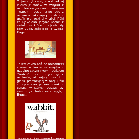
To jest chyba coś, co najbardziej
interesuje fanów w związku z
nadchodzącym nowym serialem
"Wabbit" - screen z jednego z
odcinków, ukazujący postaci z
grafiki promocyjnej w akcji! Póki
co ujawniono jedynie scenki z
serialu, w których pojawia się
sam Bugs. Jeśli idzie o wygląd
Bugs...
To jest chyba coś, co najbardziej
interesuje fanów w związku z
nadchodzącym nowym serialem
"Wabbit" - screen z jednego z
odcinków, ukazujący postaci z
grafiki promocyjnej w akcji! Póki
co ujawniono jedynie scenki z
serialu, w których pojawia się
sam Bugs. Jeśli idzie o wygląd
Bugs...
Jeden z dwóch wariantów grafiki