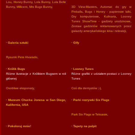
Lou
,
Honey Bunny
,
Lola Bunny
,
Lula Belle
Bunny
,
Millicent
,
Mrs Bugs Bunny
,
3D View-Masters
,
Automat do gry w
Pinballa
,
Bugs i Honey - papierowe lalki
,
Gry komputerowe
,
Kulinaria
,
Looney
Tunes ShowTime - gadżety urodzinowe
,
Zestaw gadżetów reklamowanych przez
gwiazdy amerykańskiego kina i telewizji
,
· Galeria sztuki
· Gify
Rysunki Pete Alvarado
,
· Królik Bugs
· Looney Tunes
Różne ilustracje z Królikiem Bugsem w roli
Różne grafiki z udziałem postaci z Looney
głównej
Tunes
Osobliwe eksponaty
,
Coś dla dentystów ;-)
,
· Muzeum Chucka Jonesa w San Diego,
· Parki rozrywki Six Flags
Kalifornia, USA
Park Six Flags w Teksasie
,
· Pokoloruj mnie!
· Tapety na pulpit