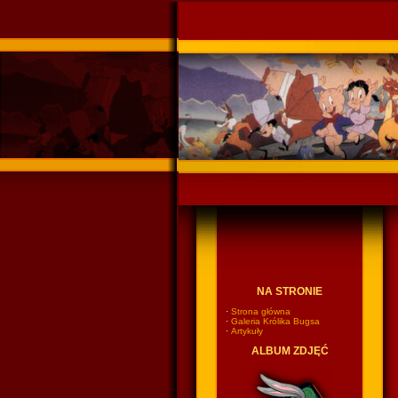
Ponadczasowy Króli
NA STRONIE
·
Strona główna
·
Galeria Królika Bugsa
·
Artykuły
ALBUM ZDJĘĆ