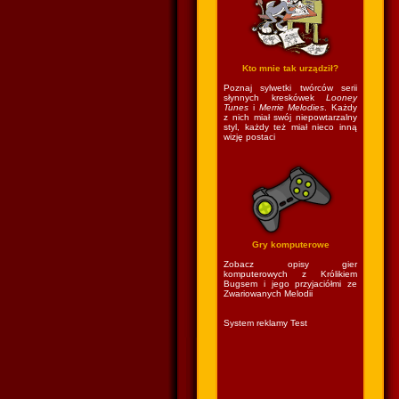
Kto mnie tak urządził?
Poznaj sylwetki twórców serii
słynnych kreskówek
Looney
Tunes
i
Merrie Melodies
. Każdy
z nich miał swój niepowtarzalny
styl, każdy też miał nieco inną
wizję postaci
Gry komputerowe
Zobacz opisy gier
komputerowych z Królikiem
Bugsem i jego przyjaciółmi ze
Zwariowanych Melodii
System reklamy Test