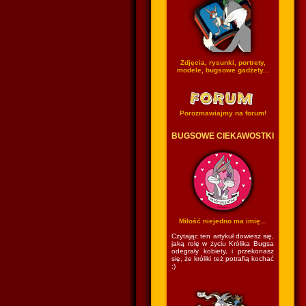
Zdjęcia, rysunki, portrety,
modele, bugsowe gadżety...
Porozmawiajmy na forum!
BUGSOWE CIEKAWOSTKI
Miłość niejedno ma imię...
Czytając ten artykuł dowiesz się,
jaką rolę w życiu Królika Bugsa
odegrały kobiety, i przekonasz
się, że króliki też potrafią kochać
;)