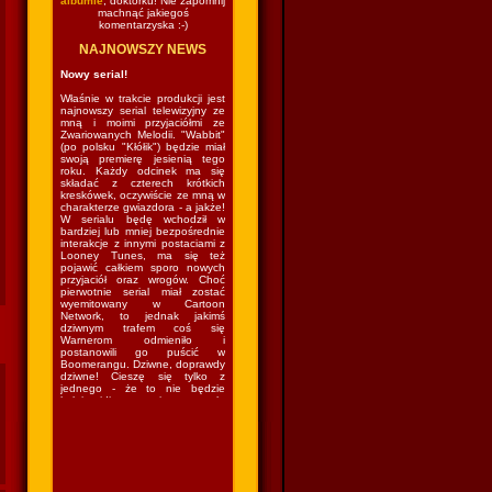
albumie
, doktorku! Nie zapomnij
machnąć jakiegoś
komentarzyska :-)
NAJNOWSZY NEWS
Nowy serial!
Właśnie w trakcie produkcji jest
najnowszy serial telewizyjny ze
mną i moimi przyjaciółmi ze
Zwariowanych Melodii. "Wabbit"
(po polsku "Kłółik") będzie miał
swoją premierę jesienią tego
roku. Każdy odcinek ma się
składać z czterech krótkich
kreskówek, oczywiście ze mną w
charakterze gwiazdora - a jakże!
W serialu będę wchodził w
bardziej lub mniej bezpośrednie
interakcje z innymi postaciami z
Looney Tunes, ma się też
pojawić całkiem sporo nowych
przyjaciół oraz wrogów. Choć
pierwotnie serial miał zostać
wyemitowany w Cartoon
Network, to jednak jakimś
dziwnym trafem coś się
Warnerom odmieniło i
postanowili go puścić w
Boomerangu. Dziwne, doprawdy
dziwne! Cieszę się tylko z
jednego - że to nie będzie
kolejny idiotyczny sitcom w stylu
"The Looney Tunes Show", w
którym kazano mi grać nie
wiadomo co nie wiadomo gdzie
nie wiadomo z kim nie wiadomo
jak. Czyli wrócę do lasu i znów
będę mieszkał w norce
(podobno...) i robił swoje (czyli