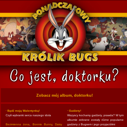
k Bugs
Zobacz mój album, doktorku!
· Bądź moją Walentynką!
· Gadżety!
Czyli wybranki serca naszego idola
Wszyscy kochamy gadżety, prawda? W tym
albumie zebrane zostały różne popularne
Bezimienna żona
,
Bonnie Bunny
,
Daisy
gadżety z Bugsem i jego przyjaciółmi