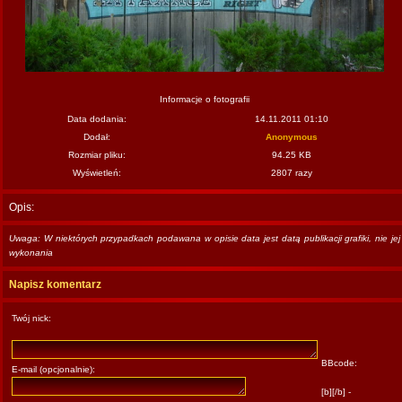
Informacje o fotografii
Data dodania:
14.11.2011 01:10
Dodał:
Anonymous
Rozmiar pliku:
94.25 KB
Wyświetleń:
2807 razy
Opis:
Uwaga: W niektórych przypadkach podawana w opisie data jest datą publikacji grafiki, nie jej
wykonania
Napisz komentarz
Twój nick:
BBcode:
E-mail (opcjonalnie):
[b][/b] -