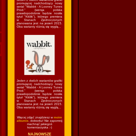
promującej nadchodzący nowy
serial "Wabbit - A Looney Tunes
Prod." (wersja polska
prawdopodobnie będzie nosiła
tytuł "Kłólik"), którego premiera
w Stanach Zjednoczonych
planowana jest na jesień 2015.
Oba warianty różnią się wyglą...
Jeden z dwóch wariantów grafiki
promującej nadchodzący nowy
serial "Wabbit - A Looney Tunes
Prod." (wersja polska
prawdopodobnie będzie nosiła
tytuł "Kłólik"), którego premiera
w Stanach Zjednoczonych
planowana jest na jesień 2015.
Oba warianty różnią się wyglą...
Więcej zdjęć znajdziesz w
moim
albumie
, doktorku! Nie zapomnij
machnąć jakiegoś
komentarzyska :-)
NAJNOWSZE