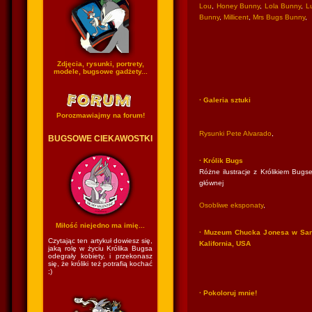
Lou
,
Honey Bunny
,
Lola Bunny
,
Lu
Bunny
,
Millicent
,
Mrs Bugs Bunny
,
Zdjęcia, rysunki, portrety,
modele, bugsowe gadżety...
· Galeria sztuki
Porozmawiajmy na forum!
Rysunki Pete Alvarado
,
BUGSOWE CIEKAWOSTKI
· Królik Bugs
Różne ilustracje z Królikiem Bugse
głównej
Osobliwe eksponaty
,
Miłość niejedno ma imię...
· Muzeum Chucka Jonesa w San
Czytając ten artykuł dowiesz się,
Kalifornia, USA
jaką rolę w życiu Królika Bugsa
odegrały kobiety, i przekonasz
się, że króliki też potrafią kochać
;)
· Pokoloruj mnie!