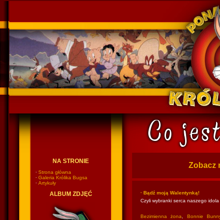
Ponadczasowy Królik Bugs
NA STRONIE
Zobacz 
·
Strona główna
·
Galeria Królika Bugsa
·
Artykuły
· Bądź moją Walentynką!
ALBUM ZDJĘĆ
Czyli wybranki serca naszego idola
Bezimienna żona
,
Bonnie Bunn