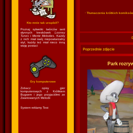
· Tłumaczenia krótkich komiksó
Kto mnie tak urządził?
Poznaj sylwetki twórców serii
słynnych kreskówek
Looney
Tunes
i
Merrie Melodies
. Każdy
z nich miał swój niepowtarzalny
styl, każdy też miał nieco inną
wizję postaci
Poprzednie zdjęcie
Park rozryw
Gry komputerowe
Zobacz opisy gier
komputerowych z Królikiem
Bugsem i jego przyjaciółmi ze
Zwariowanych Melodii
System reklamy Test