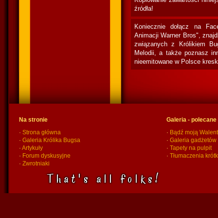
źródła!
Koniecznie dołącz na Fac
Animacji Warner Bros", znaj
związanych z Królikiem Bu
Melodii, a także poznasz in
nieemitowane w Polsce kresk
Na stronie
Galeria - polecane
·
Strona główna
·
Bądź moją Walent
·
Galeria Królika Bugsa
·
Galeria gadżetów
·
Artykuły
·
Tapety na pulpit
·
Forum dyskusyjne
·
Tłumaczenia krót
·
Zwrotniaki