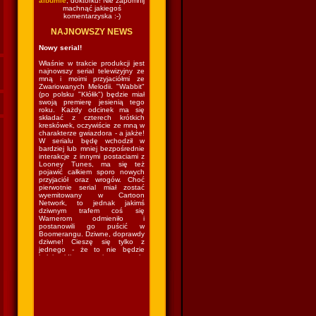
albumie
, doktorku! Nie zapomnij
machnąć jakiegoś
komentarzyska :-)
NAJNOWSZY NEWS
Nowy serial!
Właśnie w trakcie produkcji jest
najnowszy serial telewizyjny ze
mną i moimi przyjaciółmi ze
Zwariowanych Melodii. "Wabbit"
(po polsku "Kłółik") będzie miał
swoją premierę jesienią tego
roku. Każdy odcinek ma się
składać z czterech krótkich
kreskówek, oczywiście ze mną w
charakterze gwiazdora - a jakże!
W serialu będę wchodził w
bardziej lub mniej bezpośrednie
interakcje z innymi postaciami z
Looney Tunes, ma się też
pojawić całkiem sporo nowych
przyjaciół oraz wrogów. Choć
pierwotnie serial miał zostać
wyemitowany w Cartoon
Network, to jednak jakimś
dziwnym trafem coś się
Warnerom odmieniło i
postanowili go puścić w
Boomerangu. Dziwne, doprawdy
dziwne! Cieszę się tylko z
jednego - że to nie będzie
kolejny idiotyczny sitcom w stylu
"The Looney Tunes Show", w
którym kazano mi grać nie
wiadomo co nie wiadomo gdzie
nie wiadomo z kim nie wiadomo
jak. Czyli wrócę do lasu i znów
będę mieszkał w norce
(podobno...) i robił swoje (czyli