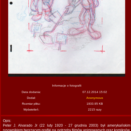
Informacje o fotografii
Data dodania:
07.12.2014 15:02
Dodał:
Anonymous
Rozmiar pliku:
1933.95 KB
Wyświetleń:
2215 razy
Opis:
Peter J. Alvarado Jr (22 luty 1920 - 27 grudnia 2003) był amerykańskim
rysownikiem tworzącym grafiki na potrzeby filmów animowanych oraz komiksów.