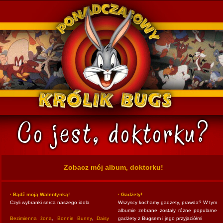
k Bugs
Zobacz mój album, doktorku!
· Bądź moją Walentynką!
· Gadżety!
Czyli wybranki serca naszego idola
Wszyscy kochamy gadżety, prawda? W tym
albumie zebrane zostały różne popularne
Bezimienna żona
,
Bonnie Bunny
,
Daisy
gadżety z Bugsem i jego przyjaciółmi