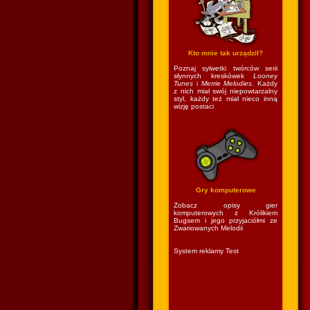
Kto mnie tak urządził?
Poznaj sylwetki twórców serii
słynnych kreskówek
Looney
Tunes
i
Merrie Melodies
. Każdy
z nich miał swój niepowtarzalny
styl, każdy też miał nieco inną
wizję postaci
Gry komputerowe
Zobacz opisy gier
komputerowych z Królikiem
Bugsem i jego przyjaciółmi ze
Zwariowanych Melodii
System reklamy Test