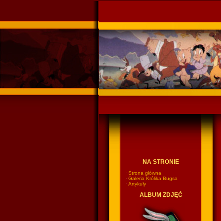
Ponadczasowy Króli
NA STRONIE
·
Strona główna
·
Galeria Królika Bugsa
·
Artykuły
ALBUM ZDJĘĆ