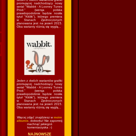
promującej nadchodzący nowy
serial "Wabbit - A Looney Tunes
Prod." (wersja polska
prawdopodobnie będzie nosiła
tytuł "Kłólik"), którego premiera
w Stanach Zjednoczonych
planowana jest na jesień 2015.
Oba warianty różnią się wyglą...
Jeden z dwóch wariantów grafiki
promującej nadchodzący nowy
serial "Wabbit - A Looney Tunes
Prod." (wersja polska
prawdopodobnie będzie nosiła
tytuł "Kłólik"), którego premiera
w Stanach Zjednoczonych
planowana jest na jesień 2015.
Oba warianty różnią się wyglą...
Więcej zdjęć znajdziesz w
moim
albumie
, doktorku! Nie zapomnij
machnąć jakiegoś
komentarzyska :-)
NAJNOWSZE