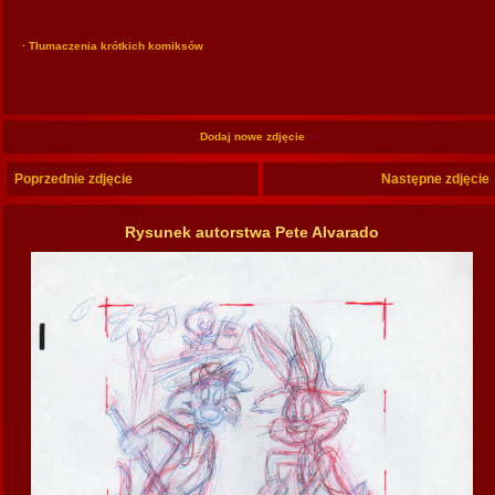
· Tłumaczenia krótkich komiksów
Dodaj nowe zdjęcie
Poprzednie zdjęcie
Następne zdjęcie
Rysunek autorstwa Pete Alvarado