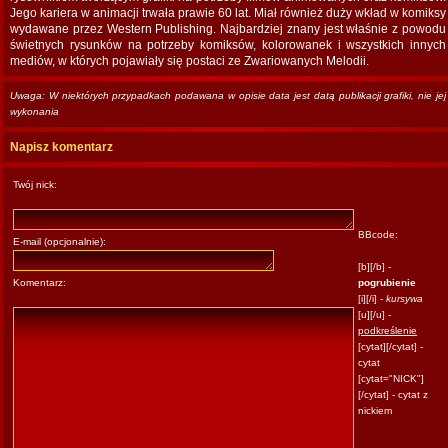
Jego kariera w animacji trwała prawie 60 lat. Miał również duży wkład w komiksy
wydawane przez Western Publishing. Najbardziej znany jest właśnie z powodu
świetnych rysunków na potrzeby komiksów, kolorowanek i wszystkich innych
mediów, w których pojawiały się postaci ze Zwariowanych Melodii.
Uwaga: W niektórych przypadkach podawana w opisie data jest datą publikacji grafiki, nie jej
wykonania
Napisz komentarz
Twój nick:
BBcode:
E-mail (opcjonalnie):
[b][/b] -
Komentarz:
pogrubienie
[i][/i] -
kursywa
[u][/u] -
podkreślenie
[cytat][/cytat] -
cytat
[cytat="NICK"]
[/cytat] - cytat z
nickiem