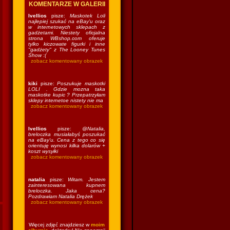
KOMENTARZE W GALERII
Ivellios
pisze:
Maskotek Loli
najlepiej szukać na eBay'u oraz
w internetowych sklepach z
gadżetami. Niestety oficjalna
strona WBshop.com oferuje
tylko kiczowate figurki i inne
"gadżety" z The Looney Tunes
Show :(
zobacz komentowany obrazek
kiki
pisze:
Poszukuje maskotki
LOLI . Gdzie mozna taka
maskotke kupic ? Przepatrzyłam
sklepy internetoe nistety nie ma
zobacz komentowany obrazek
Ivellios
pisze:
@Natalia,
breloczka musiałabyś poszukać
na eBay'u. Cena z tego co się
orientuję wynosi kilka dolarów +
koszt wysyłki
zobacz komentowany obrazek
natalia
pisze:
Witam. Jestem
zainteresowana kupnem
breloczka. Jaka cena?
Pozdrawiam Natalia Drężek
zobacz komentowany obrazek
Więcej zdjęć znajdziesz w
moim