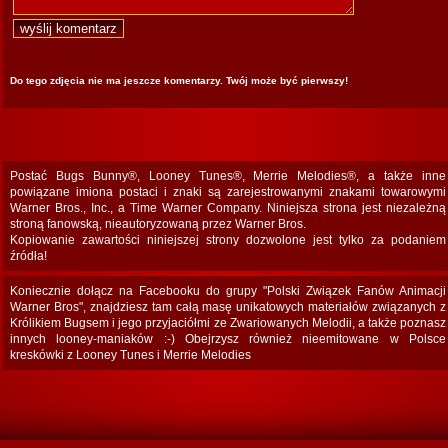
Do tego zdjęcia nie ma jeszcze komentarzy. Twój może być pierwszy!
Postać Bugs Bunny®, Looney Tunes®, Merrie Melodies®, a także inne
powiązane imiona postaci i znaki są zarejestrowanymi znakami towarowymi
Warner Bros., Inc., a Time Warner Company. Niniejsza strona jest niezależną
stroną fanowską, nieautoryzowaną przez Warner Bros.
Kopiowanie zawartości niniejszej strony dozwolone jest tylko za podaniem
źródła!
Koniecznie dołącz na Facebooku do grupy "Polski Związek Fanów Animacji
Warner Bros", znajdziesz tam całą masę unikatowych materiałów związanych z
Królikiem Bugsem i jego przyjaciółmi ze Zwariowanych Melodii, a także poznasz
innych looney-maniaków :-) Obejrzysz również nieemitowane w Polsce
kreskówki z Looney Tunes i Merrie Melodies