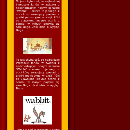
To jest chyba coś, co najbardziej
interesuje fanów w związku z
nadchodzącym nowym serialem
"Wabbit" - screen z jednego z
odcinków, ukazujący postaci z
grafiki promocyjnej w akcji! Póki
co ujawniono jedynie scenki z
serialu, w których pojawia się
sam Bugs. Jeśli idzie o wygląd
Bugs...
To jest chyba coś, co najbardziej
interesuje fanów w związku z
nadchodzącym nowym serialem
"Wabbit" - screen z jednego z
odcinków, ukazujący postaci z
grafiki promocyjnej w akcji! Póki
co ujawniono jedynie scenki z
serialu, w których pojawia się
sam Bugs. Jeśli idzie o wygląd
Bugs...
Jeden z dwóch wariantów grafiki