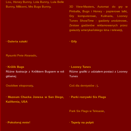
Lou
,
Honey Bunny
,
Lola Bunny
,
Lula Belle
Bunny
,
Millicent
,
Mrs Bugs Bunny
,
3D View-Masters
,
Automat do gry w
Pinballa
,
Bugs i Honey - papierowe lalki
,
Gry komputerowe
,
Kulinaria
,
Looney
Tunes ShowTime - gadżety urodzinowe
,
Zestaw gadżetów reklamowanych przez
gwiazdy amerykańskiego kina i telewizji
,
· Galeria sztuki
· Gify
Rysunki Pete Alvarado
,
· Królik Bugs
· Looney Tunes
Różne ilustracje z Królikiem Bugsem w roli
Różne grafiki z udziałem postaci z Looney
głównej
Tunes
Osobliwe eksponaty
,
Coś dla dentystów ;-)
,
· Muzeum Chucka Jonesa w San Diego,
· Parki rozrywki Six Flags
Kalifornia, USA
Park Six Flags w Teksasie
,
· Pokoloruj mnie!
· Tapety na pulpit