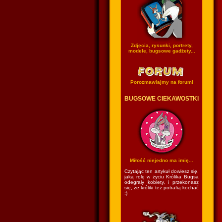
Zdjęcia, rysunki, portrety,
modele, bugsowe gadżety...
Porozmawiajmy na forum!
BUGSOWE CIEKAWOSTKI
Miłość niejedno ma imię...
Czytając ten artykuł dowiesz się,
jaką rolę w życiu Królika Bugsa
odegrały kobiety, i przekonasz
się, że króliki też potrafią kochać
;)