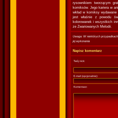
rysownikiem tworzącym gra
komiksów. Jego kariera w ani
wkład w komiksy wydawane p
jest właśnie z powodu św
kolorowanek i wszystkich inn
ze Zwariowanych Melodii.
Uwaga: W niektórych przypadkach po
jej wykonania
Napisz komentarz
Twój nick:
E-mail (opcjonalnie):
Komentarz: