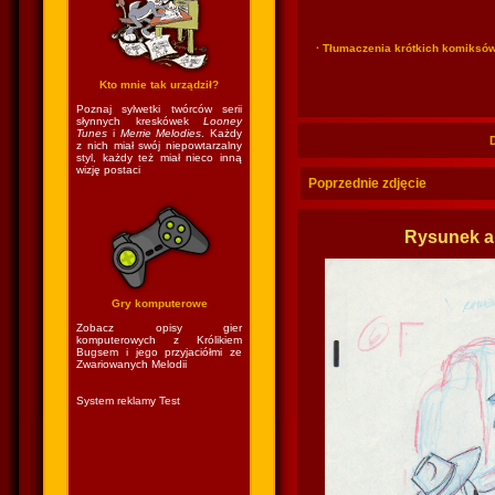
· Tłumaczenia krótkich komiksó
Kto mnie tak urządził?
Poznaj sylwetki twórców serii
słynnych kreskówek
Looney
Tunes
i
Merrie Melodies
. Każdy
z nich miał swój niepowtarzalny
styl, każdy też miał nieco inną
wizję postaci
Poprzednie zdjęcie
Rysunek a
Gry komputerowe
Zobacz opisy gier
komputerowych z Królikiem
Bugsem i jego przyjaciółmi ze
Zwariowanych Melodii
System reklamy Test