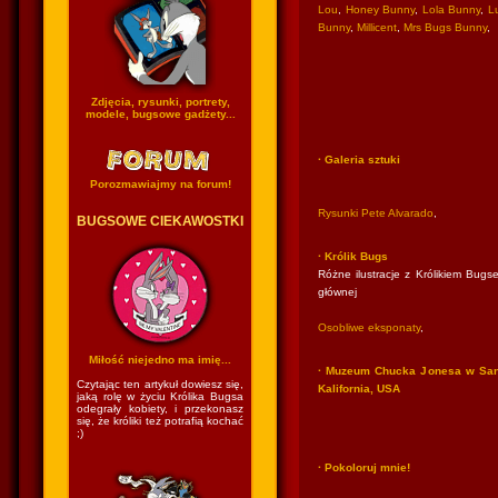
Lou
,
Honey Bunny
,
Lola Bunny
,
Lu
Bunny
,
Millicent
,
Mrs Bugs Bunny
,
Zdjęcia, rysunki, portrety,
modele, bugsowe gadżety...
· Galeria sztuki
Porozmawiajmy na forum!
Rysunki Pete Alvarado
,
BUGSOWE CIEKAWOSTKI
· Królik Bugs
Różne ilustracje z Królikiem Bugse
głównej
Osobliwe eksponaty
,
Miłość niejedno ma imię...
· Muzeum Chucka Jonesa w San
Czytając ten artykuł dowiesz się,
Kalifornia, USA
jaką rolę w życiu Królika Bugsa
odegrały kobiety, i przekonasz
się, że króliki też potrafią kochać
;)
· Pokoloruj mnie!