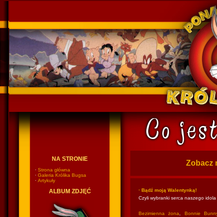
Ponadczasowy Królik Bugs
NA STRONIE
Zobacz 
·
Strona główna
·
Galeria Królika Bugsa
·
Artykuły
· Bądź moją Walentynką!
ALBUM ZDJĘĆ
Czyli wybranki serca naszego idola
Bezimienna żona
,
Bonnie Bunn