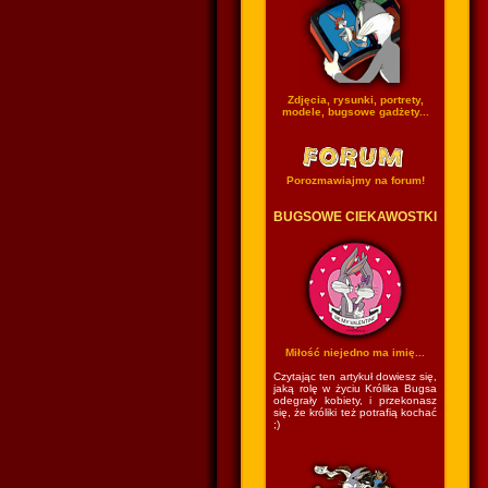
Zdjęcia, rysunki, portrety,
modele, bugsowe gadżety...
Porozmawiajmy na forum!
BUGSOWE CIEKAWOSTKI
Miłość niejedno ma imię...
Czytając ten artykuł dowiesz się,
jaką rolę w życiu Królika Bugsa
odegrały kobiety, i przekonasz
się, że króliki też potrafią kochać
;)