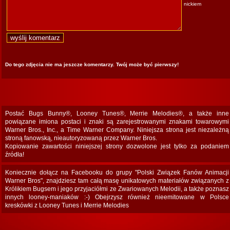
nickiem
Do tego zdjęcia nie ma jeszcze komentarzy. Twój może być pierwszy!
Postać Bugs Bunny®, Looney Tunes®, Merrie Melodies®, a także inne
powiązane imiona postaci i znaki są zarejestrowanymi znakami towarowymi
Warner Bros., Inc., a Time Warner Company. Niniejsza strona jest niezależną
stroną fanowską, nieautoryzowaną przez Warner Bros.
Kopiowanie zawartości niniejszej strony dozwolone jest tylko za podaniem
źródła!
Koniecznie dołącz na Facebooku do grupy "Polski Związek Fanów Animacji
Warner Bros", znajdziesz tam całą masę unikatowych materiałów związanych z
Królikiem Bugsem i jego przyjaciółmi ze Zwariowanych Melodii, a także poznasz
innych looney-maniaków :-) Obejrzysz również nieemitowane w Polsce
kreskówki z Looney Tunes i Merrie Melodies