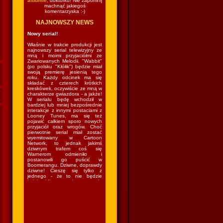
albumie
, doktorku! Nie zapomnij
machnąć jakiegoś
komentarzyska :-)
NAJNOWSZY NEWS
Nowy serial!
Właśnie w trakcie produkcji jest
najnowszy serial telewizyjny ze
mną i moimi przyjaciółmi ze
Zwariowanych Melodii. "Wabbit"
(po polsku "Kłółik") będzie miał
swoją premierę jesienią tego
roku. Każdy odcinek ma się
składać z czterech krótkich
kreskówek, oczywiście ze mną w
charakterze gwiazdora - a jakże!
W serialu będę wchodził w
bardziej lub mniej bezpośrednie
interakcje z innymi postaciami z
Looney Tunes, ma się też
pojawić całkiem sporo nowych
przyjaciół oraz wrogów. Choć
pierwotnie serial miał zostać
wyemitowany w Cartoon
Network, to jednak jakimś
dziwnym trafem coś się
Warnerom odmieniło i
postanowili go puścić w
Boomerangu. Dziwne, doprawdy
dziwne! Cieszę się tylko z
jednego - że to nie będzie
kolejny idiotyczny sitcom w stylu
"The Looney Tunes Show", w
którym kazano mi grać nie
wiadomo co nie wiadomo gdzie
nie wiadomo z kim nie wiadomo
jak. Czyli wrócę do lasu i znów
będę mieszkał w norce
(podobno...) i robił swoje (czyli