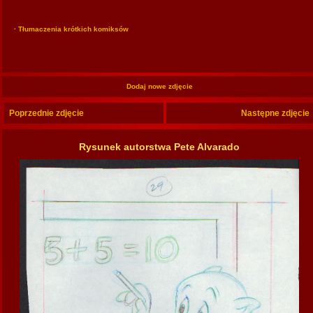
· Tłumaczenia krótkich komiksów
Dodaj nowe zdjęcie
Poprzednie zdjęcie
Następne zdjęcie
Rysunek autorstwa Pete Alvarado