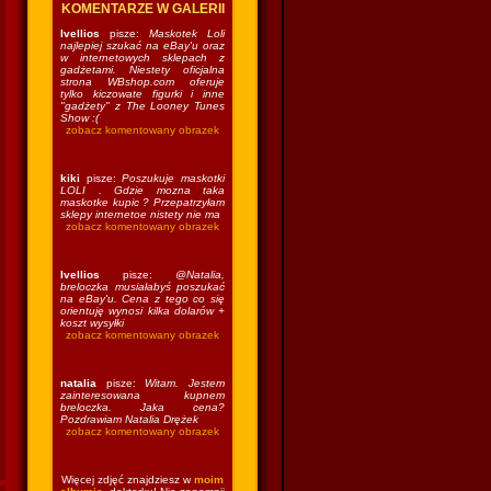
KOMENTARZE W GALERII
Ivellios
pisze:
Maskotek Loli
najlepiej szukać na eBay'u oraz
w internetowych sklepach z
gadżetami. Niestety oficjalna
strona WBshop.com oferuje
tylko kiczowate figurki i inne
"gadżety" z The Looney Tunes
Show :(
zobacz komentowany obrazek
kiki
pisze:
Poszukuje maskotki
LOLI . Gdzie mozna taka
maskotke kupic ? Przepatrzyłam
sklepy internetoe nistety nie ma
zobacz komentowany obrazek
Ivellios
pisze:
@Natalia,
breloczka musiałabyś poszukać
na eBay'u. Cena z tego co się
orientuję wynosi kilka dolarów +
koszt wysyłki
zobacz komentowany obrazek
natalia
pisze:
Witam. Jestem
zainteresowana kupnem
breloczka. Jaka cena?
Pozdrawiam Natalia Drężek
zobacz komentowany obrazek
Więcej zdjęć znajdziesz w
moim