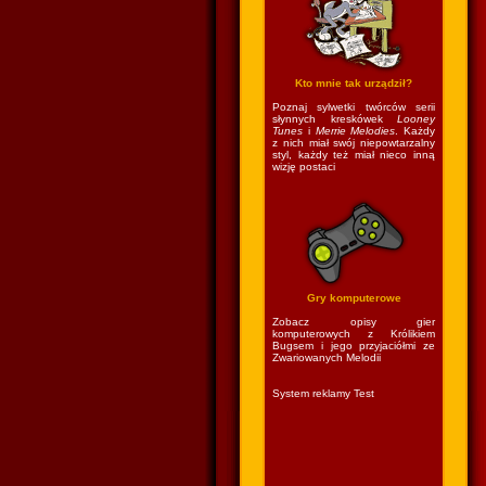
Kto mnie tak urządził?
Poznaj sylwetki twórców serii
słynnych kreskówek
Looney
Tunes
i
Merrie Melodies
. Każdy
z nich miał swój niepowtarzalny
styl, każdy też miał nieco inną
wizję postaci
Gry komputerowe
Zobacz opisy gier
komputerowych z Królikiem
Bugsem i jego przyjaciółmi ze
Zwariowanych Melodii
System reklamy Test