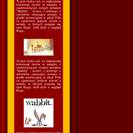
To jest chyba coś, co najbardziej
interesuje fanów w związku z
nadchodzącym nowym serialem
"Wabbit" - screen z jednego z
odcinków, ukazujący postaci z
grafiki promocyjnej w akcji! Póki
co ujawniono jedynie scenki z
serialu, w których pojawia się
sam Bugs. Jeśli idzie o wygląd
Bugs...
To jest chyba coś, co najbardziej
interesuje fanów w związku z
nadchodzącym nowym serialem
"Wabbit" - screen z jednego z
odcinków, ukazujący postaci z
grafiki promocyjnej w akcji! Póki
co ujawniono jedynie scenki z
serialu, w których pojawia się
sam Bugs. Jeśli idzie o wygląd
Bugs...
Jeden z dwóch wariantów grafiki