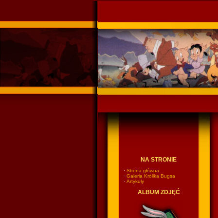
Ponadczasowy Króli
NA STRONIE
·
Strona główna
·
Galeria Królika Bugsa
·
Artykuły
ALBUM ZDJĘĆ