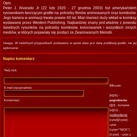
Opis:
Peter J. Alvarado Jr (22 luty 1920 - 27 grudnia 2003) był amerykańskim
rysownikiem tworzącym grafiki na potrzeby filmów animowanych oraz komiksów.
Jego kariera w animacji trwała prawie 60 lat. Miał również duży wkład w komiksy
wydawane przez Western Publishing. Najbardziej znany jest właśnie z powodu
świetnych rysunków na potrzeby komiksów, kolorowanek i wszystkich innych
mediów, w których pojawiały się postaci ze Zwariowanych Melodii.
Uwaga: W niektórych przypadkach podawana w opisie data jest datą publikacji grafiki, nie jej
wykonania
Napisz komentarz
Twój nick:
BBcode:
E-mail (opcjonalnie):
[b][/b] -
Komentarz:
pogrubienie
[i][/i] -
kursywa
[u][/u] -
podkreślenie
[cytat][/cytat] -
cytat
[cytat="NICK"]
[/cytat] - cytat z