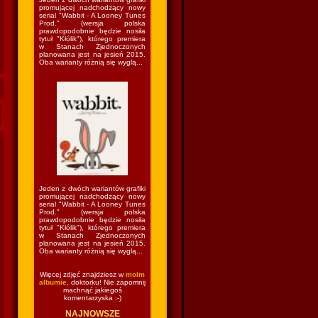
promującej nadchodzący nowy
serial "Wabbit - A Looney Tunes
Prod." (wersja polska
prawdopodobnie będzie nosiła
tytuł "Kłólik"), którego premiera
w Stanach Zjednoczonych
planowana jest na jesień 2015.
Oba warianty różnią się wyglą...
Jeden z dwóch wariantów grafiki
promującej nadchodzący nowy
serial "Wabbit - A Looney Tunes
Prod." (wersja polska
prawdopodobnie będzie nosiła
tytuł "Kłólik"), którego premiera
w Stanach Zjednoczonych
planowana jest na jesień 2015.
Oba warianty różnią się wyglą...
Więcej zdjęć znajdziesz w
moim
albumie
, doktorku! Nie zapomnij
machnąć jakiegoś
komentarzyska :-)
NAJNOWSZE