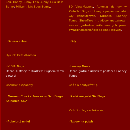
Lou
,
Honey Bunny
,
Lola Bunny
,
Lula Belle
Bunny
,
Millicent
,
Mrs Bugs Bunny
,
3D View-Masters
,
Automat do gry w
Pinballa
,
Bugs i Honey - papierowe lalki
,
Gry komputerowe
,
Kulinaria
,
Looney
Tunes ShowTime - gadżety urodzinowe
,
Zestaw gadżetów reklamowanych przez
gwiazdy amerykańskiego kina i telewizji
,
· Galeria sztuki
· Gify
Rysunki Pete Alvarado
,
· Królik Bugs
· Looney Tunes
Różne ilustracje z Królikiem Bugsem w roli
Różne grafiki z udziałem postaci z Looney
głównej
Tunes
Osobliwe eksponaty
,
Coś dla dentystów ;-)
,
· Muzeum Chucka Jonesa w San Diego,
· Parki rozrywki Six Flags
Kalifornia, USA
Park Six Flags w Teksasie
,
· Pokoloruj mnie!
· Tapety na pulpit