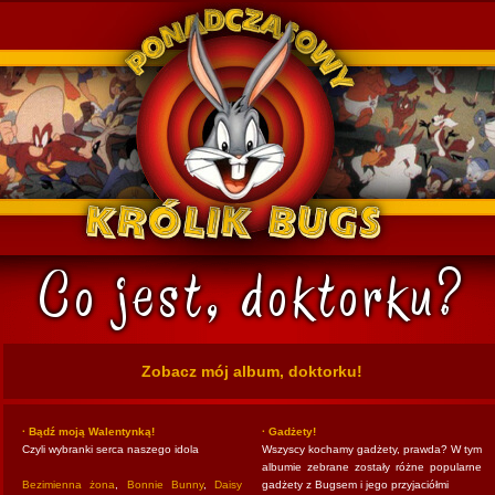
k Bugs
Zobacz mój album, doktorku!
· Bądź moją Walentynką!
· Gadżety!
Czyli wybranki serca naszego idola
Wszyscy kochamy gadżety, prawda? W tym
albumie zebrane zostały różne popularne
Bezimienna żona
,
Bonnie Bunny
,
Daisy
gadżety z Bugsem i jego przyjaciółmi