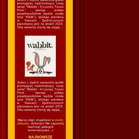
promującej nadchodzący nowy
serial "Wabbit - A Looney Tunes
Prod." (wersja polska
prawdopodobnie będzie nosiła
tytuł "Kłólik"), którego premiera
w Stanach Zjednoczonych
planowana jest na jesień 2015.
Oba warianty różnią się wyglą...
Jeden z dwóch wariantów grafiki
promującej nadchodzący nowy
serial "Wabbit - A Looney Tunes
Prod." (wersja polska
prawdopodobnie będzie nosiła
tytuł "Kłólik"), którego premiera
w Stanach Zjednoczonych
planowana jest na jesień 2015.
Oba warianty różnią się wyglą...
Więcej zdjęć znajdziesz w
moim
albumie
, doktorku! Nie zapomnij
machnąć jakiegoś
komentarzyska :-)
NAJNOWSZE