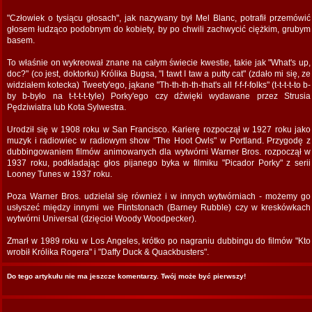
"Człowiek o tysiącu głosach", jak nazywany był Mel Blanc, potrafił przemówić
głosem łudząco podobnym do kobiety, by po chwili zachwycić ciężkim, grubym
basem.
To właśnie on wykreował znane na całym świecie kwestie, takie jak "What's up,
doc?" (co jest, doktorku) Królika Bugsa, "I tawt I taw a putty cat" (zdało mi się, ze
widziałem kotecka) Tweety'ego, jąkane "Th-th-th-th-that's all f-f-f-folks" (t-t-t-t-to b-
by b-było na t-t-t-t-tyle) Porky'ego czy dźwięki wydawane przez Strusia
Pędziwiatra lub Kota Sylwestra.
Urodził się w 1908 roku w San Francisco. Karierę rozpoczął w 1927 roku jako
muzyk i radiowiec w radiowym show "The Hoot Owls" w Portland. Przygodę z
dubbingowaniem filmów animowanych dla wytwórni Warner Bros. rozpoczął w
1937 roku, podkładając głos pijanego byka w filmiku "Picador Porky" z serii
Looney Tunes w 1937 roku.
Poza Warner Bros. udzielał się również i w innych wytwórniach - możemy go
usłyszeć między innymi we Flintstonach (Barney Rubble) czy w kreskówkach
wytwórni Universal (dzięcioł Woody Woodpecker).
Zmarł w 1989 roku w Los Angeles, krótko po nagraniu dubbingu do filmów "Kto
wrobił Królika Rogera" i "Daffy Duck & Quackbusters".
Do tego artykułu nie ma jeszcze komentarzy. Twój może być pierwszy!