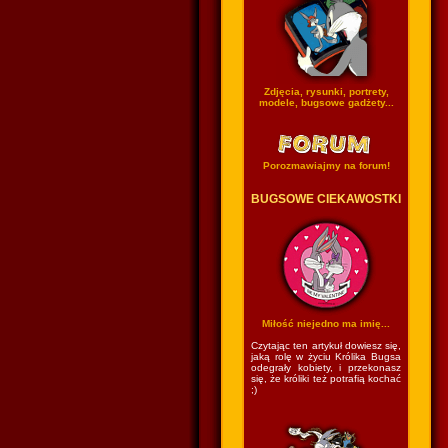
Zdjęcia, rysunki, portrety,
modele, bugsowe gadżety...
Porozmawiajmy na forum!
BUGSOWE CIEKAWOSTKI
Miłość niejedno ma imię...
Czytając ten artykuł dowiesz się,
jaką rolę w życiu Królika Bugsa
odegrały kobiety, i przekonasz
się, że króliki też potrafią kochać
;)