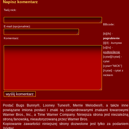
Napisz komentarz
Twój nick:
BBcode:
E-mail (opcjonalnie):
[b][/b] -
Komentarz:
pogrubienie
[i][/i] -
kursywa
[u][/u] -
podkreślenie
[cytat][/cytat] -
cytat
[cytat="NICK"]
[/cytat] - cytat z
nickiem
Postać Bugs Bunny®, Looney Tunes®, Merrie Melodies®, a także inne
powiązane imiona postaci i znaki są zarejestrowanymi znakami towarowymi
Warner Bros., Inc., a Time Warner Company. Niniejsza strona jest niezależną
stroną fanowską, nieautoryzowaną przez Warner Bros.
Kopiowanie zawartości niniejszej strony dozwolone jest tylko za podaniem
źródła!