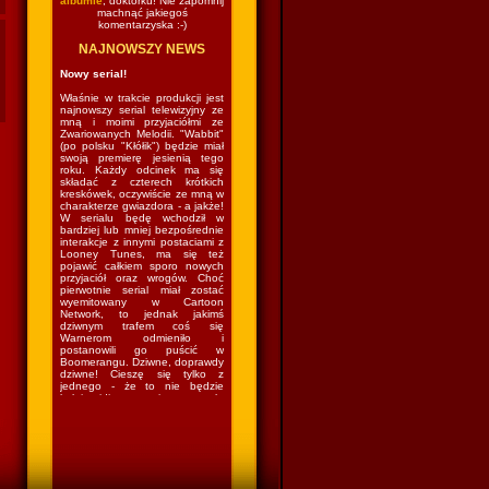
albumie
, doktorku! Nie zapomnij
machnąć jakiegoś
komentarzyska :-)
NAJNOWSZY NEWS
Nowy serial!
Właśnie w trakcie produkcji jest
najnowszy serial telewizyjny ze
mną i moimi przyjaciółmi ze
Zwariowanych Melodii. "Wabbit"
(po polsku "Kłółik") będzie miał
swoją premierę jesienią tego
roku. Każdy odcinek ma się
składać z czterech krótkich
kreskówek, oczywiście ze mną w
charakterze gwiazdora - a jakże!
W serialu będę wchodził w
bardziej lub mniej bezpośrednie
interakcje z innymi postaciami z
Looney Tunes, ma się też
pojawić całkiem sporo nowych
przyjaciół oraz wrogów. Choć
pierwotnie serial miał zostać
wyemitowany w Cartoon
Network, to jednak jakimś
dziwnym trafem coś się
Warnerom odmieniło i
postanowili go puścić w
Boomerangu. Dziwne, doprawdy
dziwne! Cieszę się tylko z
jednego - że to nie będzie
kolejny idiotyczny sitcom w stylu
"The Looney Tunes Show", w
którym kazano mi grać nie
wiadomo co nie wiadomo gdzie
nie wiadomo z kim nie wiadomo
jak. Czyli wrócę do lasu i znów
będę mieszkał w norce
(podobno...) i robił swoje (czyli