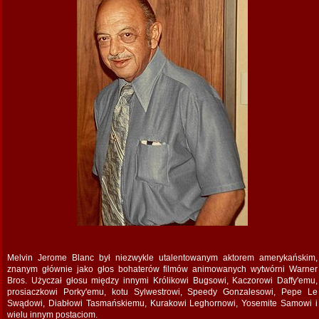
Melvin Jerome Blanc był niezwykle utalentowanym aktorem amerykańskim,
znanym głównie jako głos bohaterów filmów animowanych wytwórni Warner
Bros. Użyczał głosu między innymi Królikowi Bugsowi, Kaczorowi Daffy'emu,
prosiaczkowi Porky'emu, kotu Sylwestrowi, Speedy Gonzalesowi, Pepe Le
Swądowi, Diabłowi Tasmańskiemu, Kurakowi Leghornowi, Yosemite Samowi i
wielu innym postaciom.