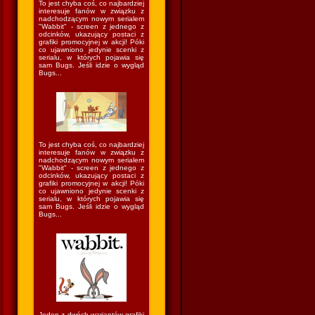
To jest chyba coś, co najbardziej
interesuje fanów w związku z
nadchodzącym nowym serialem
"Wabbit" - screen z jednego z
odcinków, ukazujący postaci z
grafiki promocyjnej w akcji! Póki
co ujawniono jedynie scenki z
serialu, w których pojawia się
sam Bugs. Jeśli idzie o wygląd
Bugs...
To jest chyba coś, co najbardziej
interesuje fanów w związku z
nadchodzącym nowym serialem
"Wabbit" - screen z jednego z
odcinków, ukazujący postaci z
grafiki promocyjnej w akcji! Póki
co ujawniono jedynie scenki z
serialu, w których pojawia się
sam Bugs. Jeśli idzie o wygląd
Bugs...
Jeden z dwóch wariantów grafiki