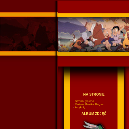
Ponadczasowy Króli
NA STRONIE
·
Strona główna
·
Galeria Królika Bugsa
·
Artykuły
ALBUM ZDJĘĆ