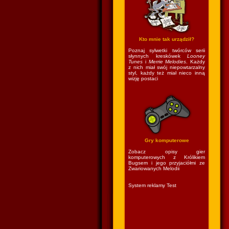
Kto mnie tak urządził?
Poznaj sylwetki twórców serii
słynnych kreskówek
Looney
Tunes
i
Merrie Melodies
. Każdy
z nich miał swój niepowtarzalny
styl, każdy też miał nieco inną
wizję postaci
Gry komputerowe
Zobacz opisy gier
komputerowych z Królikiem
Bugsem i jego przyjaciółmi ze
Zwariowanych Melodii
System reklamy Test