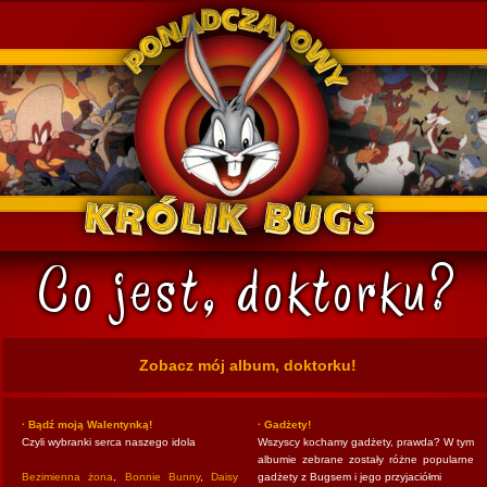
k Bugs
Zobacz mój album, doktorku!
· Bądź moją Walentynką!
· Gadżety!
Czyli wybranki serca naszego idola
Wszyscy kochamy gadżety, prawda? W tym
albumie zebrane zostały różne popularne
Bezimienna żona
,
Bonnie Bunny
,
Daisy
gadżety z Bugsem i jego przyjaciółmi