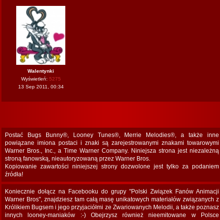
Walentynki
Wyświetleń:
5275
13 Sep 2011, 00:34
Postać Bugs Bunny®, Looney Tunes®, Merrie Melodies®, a także inne
powiązane imiona postaci i znaki są zarejestrowanymi znakami towarowymi
Warner Bros., Inc., a Time Warner Company. Niniejsza strona jest niezależną
stroną fanowską, nieautoryzowaną przez Warner Bros.
Kopiowanie zawartości niniejszej strony dozwolone jest tylko za podaniem
źródła!
Koniecznie dołącz na Facebooku do grupy "Polski Związek Fanów Animacji
Warner Bros", znajdziesz tam całą masę unikatowych materiałów związanych z
Królikiem Bugsem i jego przyjaciółmi ze Zwariowanych Melodii, a także poznasz
innych looney-maniaków :-) Obejrzysz również nieemitowane w Polsce