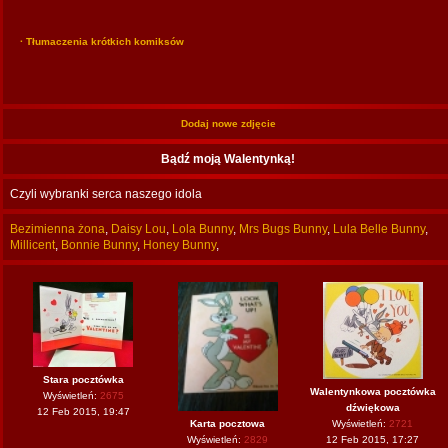
· Tłumaczenia krótkich komiksów
Dodaj nowe zdjęcie
Bądź moją Walentynką!
Czyli wybranki serca naszego idola
Bezimienna żona
,
Daisy Lou
,
Lola Bunny
,
Mrs Bugs Bunny
,
Lula Belle Bunny
,
Millicent
,
Bonnie Bunny
,
Honey Bunny
,
Stara pocztówka
Walentynkowa pocztówka
Wyświetleń:
2675
dźwiękowa
12 Feb 2015, 19:47
Karta pocztowa
Wyświetleń:
2721
Wyświetleń:
2829
12 Feb 2015, 17:27