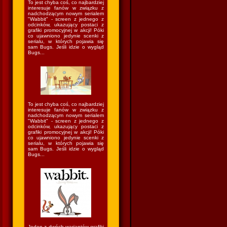
To jest chyba coś, co najbardziej
interesuje fanów w związku z
nadchodzącym nowym serialem
"Wabbit" - screen z jednego z
odcinków, ukazujący postaci z
grafiki promocyjnej w akcji! Póki
co ujawniono jedynie scenki z
serialu, w których pojawia się
sam Bugs. Jeśli idzie o wygląd
Bugs...
To jest chyba coś, co najbardziej
interesuje fanów w związku z
nadchodzącym nowym serialem
"Wabbit" - screen z jednego z
odcinków, ukazujący postaci z
grafiki promocyjnej w akcji! Póki
co ujawniono jedynie scenki z
serialu, w których pojawia się
sam Bugs. Jeśli idzie o wygląd
Bugs...
Jeden z dwóch wariantów grafiki