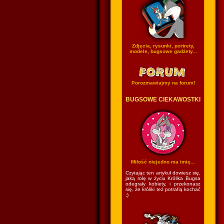
Zdjęcia, rysunki, portrety,
modele, bugsowe gadżety...
Porozmawiajmy na forum!
BUGSOWE CIEKAWOSTKI
Miłość niejedno ma imię...
Czytając ten artykuł dowiesz się,
jaką rolę w życiu Królika Bugsa
odegrały kobiety, i przekonasz
się, że króliki też potrafią kochać
;)