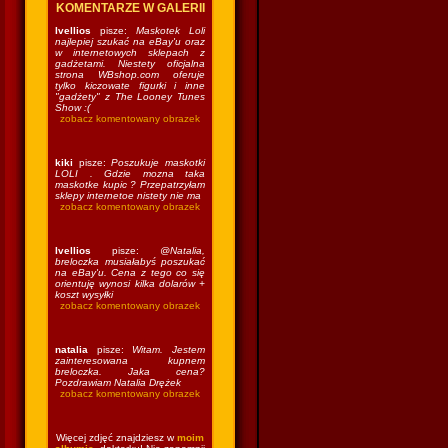
KOMENTARZE W GALERII
Ivellios
pisze:
Maskotek Loli
najlepiej szukać na eBay'u oraz
w internetowych sklepach z
gadżetami. Niestety oficjalna
strona WBshop.com oferuje
tylko kiczowate figurki i inne
"gadżety" z The Looney Tunes
Show :(
zobacz komentowany obrazek
kiki
pisze:
Poszukuje maskotki
LOLI . Gdzie mozna taka
maskotke kupic ? Przepatrzyłam
sklepy internetoe nistety nie ma
zobacz komentowany obrazek
Ivellios
pisze:
@Natalia,
breloczka musiałabyś poszukać
na eBay'u. Cena z tego co się
orientuję wynosi kilka dolarów +
koszt wysyłki
zobacz komentowany obrazek
natalia
pisze:
Witam. Jestem
zainteresowana kupnem
breloczka. Jaka cena?
Pozdrawiam Natalia Drężek
zobacz komentowany obrazek
Więcej zdjęć znajdziesz w
moim