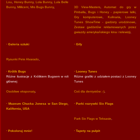
Lou
,
Honey Bunny
,
Lola Bunny
,
Lula Belle
Bunny
,
Millicent
,
Mrs Bugs Bunny
,
3D View-Masters
,
Automat do gry w
Pinballa
,
Bugs i Honey - papierowe lalki
,
Gry komputerowe
,
Kulinaria
,
Looney
Tunes ShowTime - gadżety urodzinowe
,
Zestaw gadżetów reklamowanych przez
gwiazdy amerykańskiego kina i telewizji
,
· Galeria sztuki
· Gify
Rysunki Pete Alvarado
,
· Królik Bugs
· Looney Tunes
Różne ilustracje z Królikiem Bugsem w roli
Różne grafiki z udziałem postaci z Looney
głównej
Tunes
Osobliwe eksponaty
,
Coś dla dentystów ;-)
,
· Muzeum Chucka Jonesa w San Diego,
· Parki rozrywki Six Flags
Kalifornia, USA
Park Six Flags w Teksasie
,
· Pokoloruj mnie!
· Tapety na pulpit