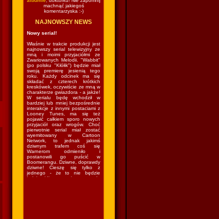
albumie
, doktorku! Nie zapomnij
machnąć jakiegoś
komentarzyska :-)
NAJNOWSZY NEWS
Nowy serial!
Właśnie w trakcie produkcji jest
najnowszy serial telewizyjny ze
mną i moimi przyjaciółmi ze
Zwariowanych Melodii. "Wabbit"
(po polsku "Kłółik") będzie miał
swoją premierę jesienią tego
roku. Każdy odcinek ma się
składać z czterech krótkich
kreskówek, oczywiście ze mną w
charakterze gwiazdora - a jakże!
W serialu będę wchodził w
bardziej lub mniej bezpośrednie
interakcje z innymi postaciami z
Looney Tunes, ma się też
pojawić całkiem sporo nowych
przyjaciół oraz wrogów. Choć
pierwotnie serial miał zostać
wyemitowany w Cartoon
Network, to jednak jakimś
dziwnym trafem coś się
Warnerom odmieniło i
postanowili go puścić w
Boomerangu. Dziwne, doprawdy
dziwne! Cieszę się tylko z
jednego - że to nie będzie
kolejny idiotyczny sitcom w stylu
"The Looney Tunes Show", w
którym kazano mi grać nie
wiadomo co nie wiadomo gdzie
nie wiadomo z kim nie wiadomo
jak. Czyli wrócę do lasu i znów
będę mieszkał w norce
(podobno...) i robił swoje (czyli