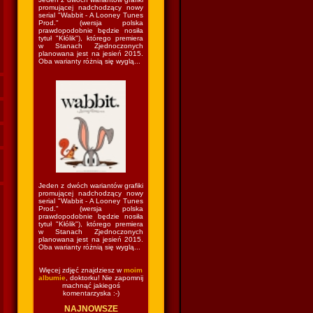
promującej nadchodzący nowy
serial "Wabbit - A Looney Tunes
Prod." (wersja polska
prawdopodobnie będzie nosiła
tytuł "Kłólik"), którego premiera
w Stanach Zjednoczonych
planowana jest na jesień 2015.
Oba warianty różnią się wyglą...
Jeden z dwóch wariantów grafiki
promującej nadchodzący nowy
serial "Wabbit - A Looney Tunes
Prod." (wersja polska
prawdopodobnie będzie nosiła
tytuł "Kłólik"), którego premiera
w Stanach Zjednoczonych
planowana jest na jesień 2015.
Oba warianty różnią się wyglą...
Więcej zdjęć znajdziesz w
moim
albumie
, doktorku! Nie zapomnij
machnąć jakiegoś
komentarzyska :-)
NAJNOWSZE