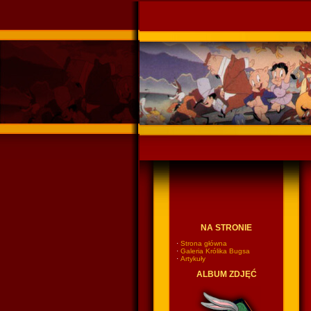
Ponadczasowy Króli
NA STRONIE
·
Strona główna
·
Galeria Królika Bugsa
·
Artykuły
ALBUM ZDJĘĆ