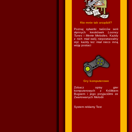
Kto mnie tak urządził?
Poznaj sylwetki twórców serii
słynnych kreskówek
Looney
Tunes
i
Merrie Melodies
. Każdy
z nich miał swój niepowtarzalny
styl, każdy też miał nieco inną
wizję postaci
Gry komputerowe
Zobacz opisy gier
komputerowych z Królikiem
Bugsem i jego przyjaciółmi ze
Zwariowanych Melodii
System reklamy Test