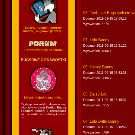
08. Tych pań Bugs woli nie w
Dodano: 2011-09-15 17:09:16
Wyświetleń: 5274
Zdjęcia, rysunki, portrety,
modele, bugsowe gadżety...
07. Lola Bunny
Dodano: 2011-09-15 16:51:22
Porozmawiajmy na forum!
Wyświetleń: 18060
BUGSOWE CIEKAWOSTKI
06. Honey Bunny
Dodano: 2011-09-15 15:33:36
Wyświetleń: 900638
05. Daisy Lou
Miłość niejedno ma imię...
Dodano: 2011-09-15 15:15:31
Czytając ten artykuł dowiesz się,
Wyświetleń: 6915
jaką rolę w życiu Królika Bugsa
odegrały kobiety, i przekonasz
się, że króliki też potrafią kochać
;)
04. Lula Belle Bunny
Dodano: 2011-09-15 15:10:55
Wyświetleń: 5756