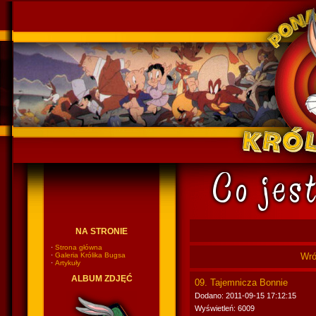
Ponadczasowy Królik Bugs
NA STRONIE
·
Strona główna
·
Galeria Królika Bugsa
Wró
·
Artykuły
ALBUM ZDJĘĆ
09. Tajemnicza Bonnie
Dodano: 2011-09-15 17:12:15
Wyświetleń: 6009