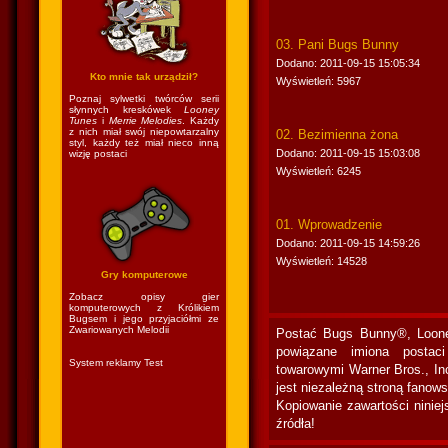
03. Pani Bugs Bunny
Dodano: 2011-09-15 15:05:34
Kto mnie tak urządził?
Wyświetleń: 5967
Poznaj sylwetki twórców serii
słynnych kreskówek
Looney
Tunes
i
Merrie Melodies
. Każdy
z nich miał swój niepowtarzalny
02. Bezimienna żona
styl, każdy też miał nieco inną
Dodano: 2011-09-15 15:03:08
wizję postaci
Wyświetleń: 6245
01. Wprowadzenie
Dodano: 2011-09-15 14:59:26
Wyświetleń: 14528
Gry komputerowe
Zobacz opisy gier
komputerowych z Królikiem
Bugsem i jego przyjaciółmi ze
Zwariowanych Melodii
Postać Bugs Bunny®, Loone
powiązane imiona postac
System reklamy Test
towarowymi Warner Bros., In
jest niezależną stroną fanow
Kopiowanie zawartości niniej
źródła!